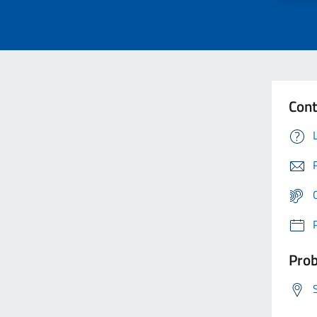
Cont
Prob