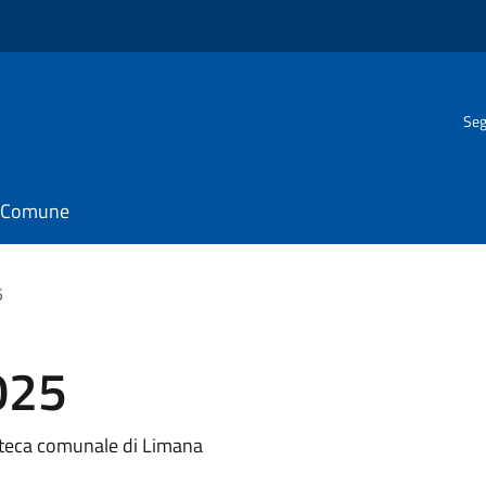
Seg
il Comune
5
025
ioteca comunale di Limana