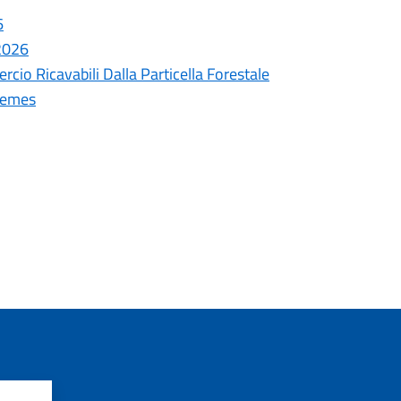
6
 2026
cio Ricavabili Dalla Particella Forestale
remes