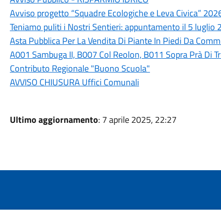
Avviso progetto “Squadre Ecologiche e Leva Civica” 202
Teniamo puliti i Nostri Sentieri: appuntamento il 5 luglio
Asta Pubblica Per La Vendita Di Piante In Piedi Da Commer
A001 Sambuga II, B007 Col Reolon, B011 Sopra Prà Di T
Contributo Regionale "Buono Scuola"
AVVISO CHIUSURA Uffici Comunali
Ultimo aggiornamento
: 7 aprile 2025, 22:27