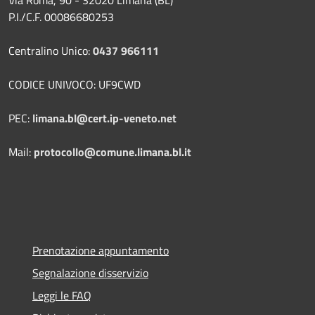
Via Roma, 90 - 32020 Limana (BL)
P.I./C.F. 00086680253
Centralino Unico:
0437 966111
CODICE UNIVOCO: UF9CWD
PEC:
limana.bl@cert.ip-veneto.net
Mail:
protocollo@comune.limana.bl.it
Prenotazione appuntamento
Segnalazione disservizio
Leggi le FAQ