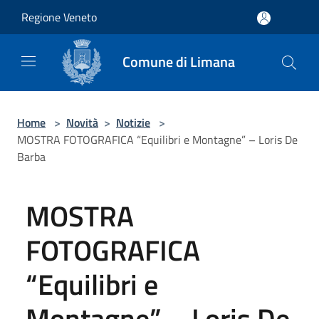
Salta al contenuto principale
Regione Veneto
Comune di Limana
Home
>
Novità
>
Notizie
>
MOSTRA FOTOGRAFICA “Equilibri e Montagne” – Loris De
Barba
MOSTRA
FOTOGRAFICA
“Equilibri e
Montagne” – Loris De