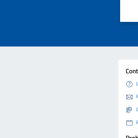
Cont
Prob