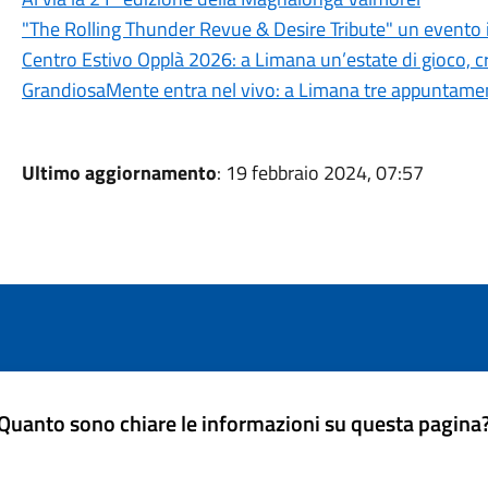
"The Rolling Thunder Revue & Desire Tribute" un evento 
Centro Estivo Opplà 2026: a Limana un’estate di gioco, cre
GrandiosaMente entra nel vivo: a Limana tre appuntamenti
Ultimo aggiornamento
: 19 febbraio 2024, 07:57
Quanto sono chiare le informazioni su questa pagina