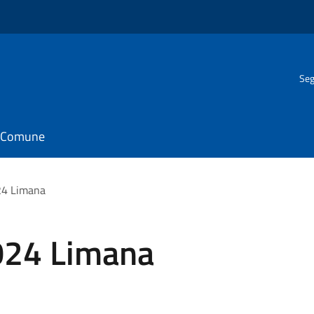
Seg
il Comune
24 Limana
024 Limana