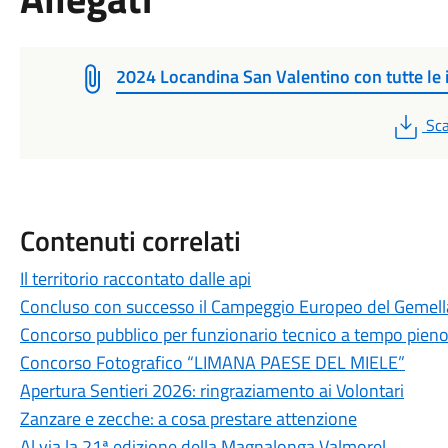
2024 Locandina San Valentino con tutte le 
PD
Sca
Contenuti correlati
Il territorio raccontato dalle api
Concluso con successo il Campeggio Europeo del Gemel
Concorso pubblico per funzionario tecnico a tempo pien
Concorso Fotografico “LIMANA PAESE DEL MIELE”
Apertura Sentieri 2026: ringraziamento ai Volontari
Zanzare e zecche: a cosa prestare attenzione
Al via la 21ª edizione della Magnalonga Valmorel