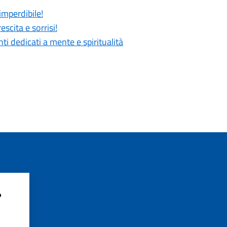
imperdibile!
scita e sorrisi!
 dedicati a mente e spiritualità
?