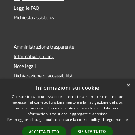
Leggi le FAQ
Richiesta assistenza
Amministrazione trasparente
Informativa privacy
Note legali
Dichiarazione di accessibilità
×
Moduli Privacy Amministrazione trasparente
Informazioni sui cookie
Questo sito web utilizza cookie tecnici e assimilati strettamente
necessari al corretto funzionamento e alla navigazione del sito,
nonché un cookie tecnico analitico al solo fine di elaborare
informazioni statistiche, aggregate e anonime.
RSS
Copyright © 2026 • Comune di
Per maggiori dettagli, può consultare la cookie policy al seguente
link
Accessibilità
Limana • Powered by
Privacy
Municipium
Accesso
•
RIFIUTA TUTTO
ACCETTA TUTTO