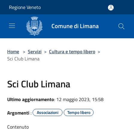
Salta al contenuto principale
Regione Veneto
Comune di Limana
Home
>
Servizi
>
Cultura e tempo libero
>
Sci Club Limana
Sci Club Limana
Ultimo aggiornamento
: 12 maggio 2023, 15:58
Argomenti
:
Associazioni
Tempo libero
Contenuto