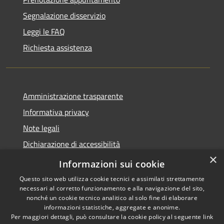
Segnalazione disservizio
Leggi le FAQ
Richiesta assistenza
Amministrazione trasparente
Informativa privacy
Note legali
Dichiarazione di accessibilità
×
Moduli Privacy Amministrazione trasparente
Informazioni sui cookie
Questo sito web utilizza cookie tecnici e assimilati strettamente
necessari al corretto funzionamento e alla navigazione del sito,
nonché un cookie tecnico analitico al solo fine di elaborare
informazioni statistiche, aggregate e anonime.
RSS
Copyright © 2026 • Comune di
Per maggiori dettagli, può consultare la cookie policy al seguente
link
Accessibilità
Limana • Powered by