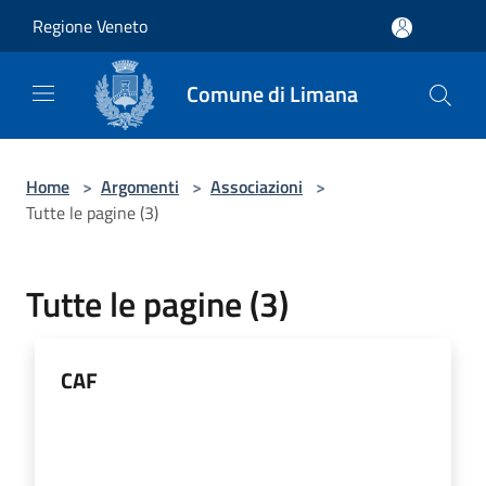
Salta al contenuto principale
Regione Veneto
Comune di Limana
Home
>
Argomenti
>
Associazioni
>
Tutte le pagine (3)
Tutte le pagine (3)
CAF