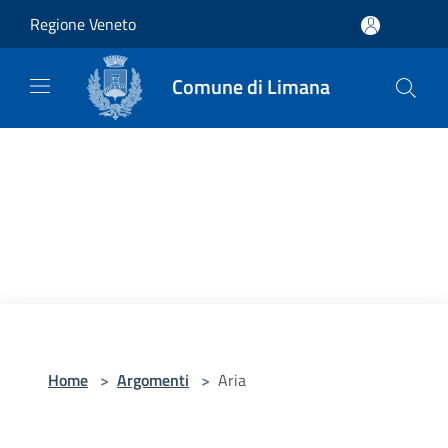
Salta al contenuto principale
Regione Veneto
Comune di Limana
Home
>
Argomenti
>
Aria