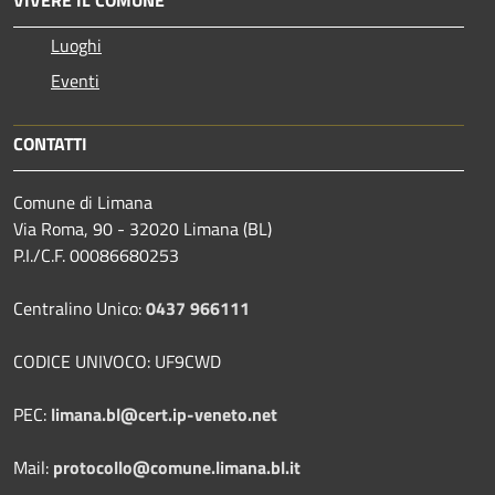
VIVERE IL COMUNE
Luoghi
Eventi
CONTATTI
Comune di Limana
Via Roma, 90 - 32020 Limana (BL)
P.I./C.F. 00086680253
Centralino Unico:
0437 966111
CODICE UNIVOCO: UF9CWD
PEC:
limana.bl@cert.ip-veneto.net
Mail:
protocollo@comune.limana.bl.it