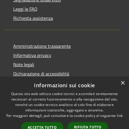
Leggi le FAQ
Richiesta assistenza
Amministrazione trasparente
Informativa privacy
Note legali
Dichiarazione di accessibilità
×
Moduli Privacy Amministrazione trasparente
Informazioni sui cookie
Questo sito web utilizza cookie tecnici e assimilati strettamente
necessari al corretto funzionamento e alla navigazione del sito,
nonché un cookie tecnico analitico al solo fine di elaborare
informazioni statistiche, aggregate e anonime.
RSS
Copyright © 2026 • Comune di
Per maggiori dettagli, può consultare la cookie policy al seguente
link
Accessibilità
Limana • Powered by
Privacy
Municipium
Accesso
•
RIFIUTA TUTTO
ACCETTA TUTTO