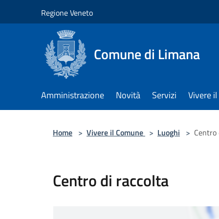
Salta al contenuto principale
Regione Veneto
Comune di Limana
Amministrazione
Novità
Servizi
Vivere 
Home
>
Vivere il Comune
>
Luoghi
>
Centro 
Centro di raccolta