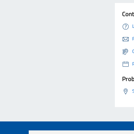
Cont
Prob