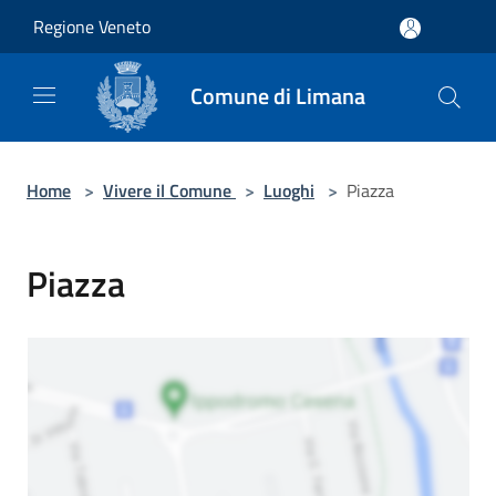
Salta al contenuto principale
Regione Veneto
Comune di Limana
Home
>
Vivere il Comune
>
Luoghi
>
Piazza
Piazza