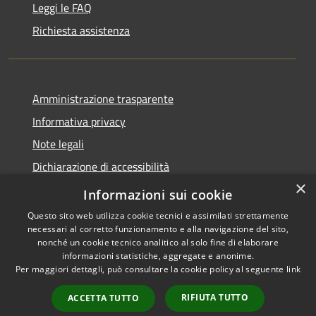
Leggi le FAQ
Richiesta assistenza
Amministrazione trasparente
Informativa privacy
Note legali
Dichiarazione di accessibilità
×
Moduli Privacy Amministrazione trasparente
Informazioni sui cookie
Questo sito web utilizza cookie tecnici e assimilati strettamente
necessari al corretto funzionamento e alla navigazione del sito,
nonché un cookie tecnico analitico al solo fine di elaborare
informazioni statistiche, aggregate e anonime.
RSS
Copyright © 2026 • Comune di
Per maggiori dettagli, può consultare la cookie policy al seguente
link
Accessibilità
Limana • Powered by
Privacy
Municipium
Accesso
•
RIFIUTA TUTTO
ACCETTA TUTTO
Cookie
redazione