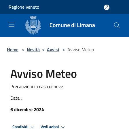
Salta al contenuto principale
Regione Veneto
Comune di Limana
Home
>
Novità
>
Avvisi
>
Avviso Meteo
Avviso Meteo
Precauzioni in caso di neve
Data :
6 dicembre 2024
Condividi
Vedi azioni