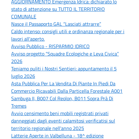
AGGIORNAMENTO Emergenza Idrica: dichiarato lo
stato di attenzione su TUTTO IL TERRITORIO
COMUNALE
Nasce il Passaporto GAL “Lasciati attrarre”
Caldo intenso: consigli utili e ordinanza regionale per i
lavori all'aperto.
Avviso Pubblico - RISPARMIO IDRICO
Avviso progetto “Squadre Ecologiche e Leva Civica”
2026
Teniamo puliti i Nostri Sentieri: appuntamento il 5
luglio 2026
Asta Pubblica Per La Vendita Di Piante In Piedi Da
Commercio Ricavabili Dalla Particella Forestale A001
Sambuga II, B007 Col Reolon, B011 Sopra Prà Di
Tremes
Avvio censimento beni mobili registrati privati
danneggiati dagli eventi calamitosi verificatisi sul
territorio regionale nell'anno 2025
Latterie Aperte in Valbelluna - 18^ edizione