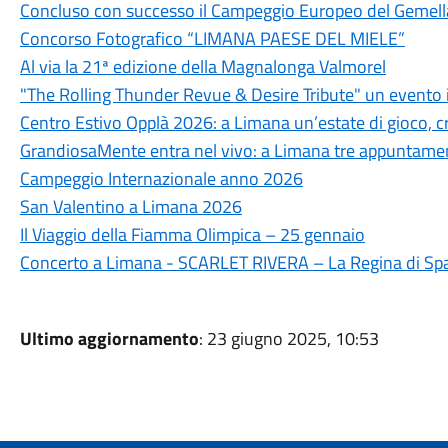
Concluso con successo il Campeggio Europeo del Gemel
Concorso Fotografico “LIMANA PAESE DEL MIELE”
Al via la 21ª edizione della Magnalonga Valmorel
"The Rolling Thunder Revue & Desire Tribute" un evento 
Centro Estivo Opplà 2026: a Limana un’estate di gioco, cre
GrandiosaMente entra nel vivo: a Limana tre appuntamenti
Campeggio Internazionale anno 2026
San Valentino a Limana 2026
Il Viaggio della Fiamma Olimpica – 25 gennaio
Concerto a Limana - SCARLET RIVERA – La Regina di Sp
Ultimo aggiornamento
: 23 giugno 2025, 10:53