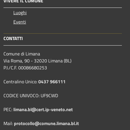
VIVERE IL COMUNE
Luoghi
Eventi
CONTATTI
Comune di Limana
Via Roma, 90 - 32020 Limana (BL)
P.I./C.F. 00086680253
Centralino Unico:
0437 966111
CODICE UNIVOCO: UF9CWD
PEC:
limana.bl@cert.ip-veneto.net
Mail:
protocollo@comune.limana.bl.it