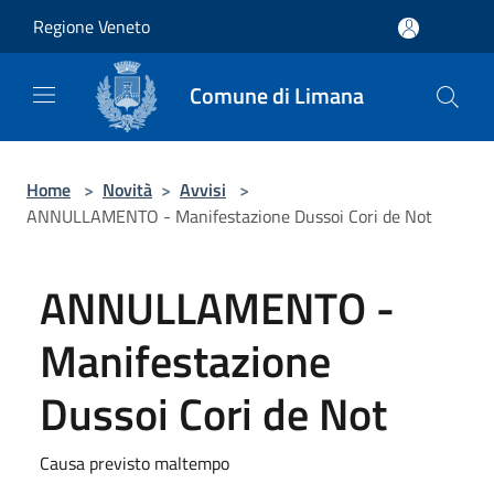
Salta al contenuto principale
Regione Veneto
Comune di Limana
Home
>
Novità
>
Avvisi
>
ANNULLAMENTO - Manifestazione Dussoi Cori de Not
ANNULLAMENTO -
Manifestazione
Dussoi Cori de Not
Causa previsto maltempo