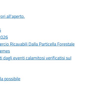
ori all'aperto.
6
 2026
cio Ricavabili Dalla Particella Forestale
remes
 dagli eventi calamitosi verificatisi sul
da possibile