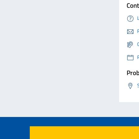
Cont
Prob