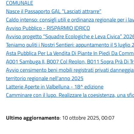
COMUNALE
Nasce il Passaporto GAL “Lasciati attrarre”
Caldo intenso: consigli utili e ordinanza regionale per i lav
Avviso Pubblico - RISPARMIO IDRICO
Avviso progetto “Squadre Ecologiche e Leva Civica” 202
Teniamo puliti i Nostri Sentieri: appuntamento il 5 luglio
Asta Pubblica Per La Vendita Di Piante In Piedi Da Commer
A001 Sambuga II, B007 Col Reolon, B011 Sopra Prà Di T
Avvio censimento beni mobili registrati privati danneggiati
territorio regionale nell'anno 2025
Latterie Aperte in Valbelluna - 18^ edizione
Camminare con il lupo. Realizzare la coesistenza, una sfi
Ultimo aggiornamento
: 10 ottobre 2025, 00:07