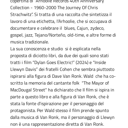
copertina di “Arhoolie Records 40th Anniversary
Collection - 1960-2000 The Journey Of Chris
Strachwitz”. Si tratta di una raccolta che sintetizza il
lavoro di una etichetta, l’Arhoolie, che si occupava di
documentare e celebrare il blues, Cajun, zydeco,
gospel, jazz, Tejano/Norteño, old-time, e altre forme di
musica tradizionale.
La sua conoscenza e studio si è esplicata nella
proposta di diciotto libri, da due dei quali sono stati
tratti i film “Dylan Goes Electric!” (2024) e “Inside
Llewyn Davis” dei fratelli Cohen che sembra piuttosto
ispirarsi alla figura di Dave Van Ronk. Wald che ha co-
scritto la memoria del cantante folk "The Mayor of
MacDougal Street" ha dichiarato che Il film si ispira in
parte a questo libro e alla figura di Van Ronk, che è
stata la fonte d'ispirazione per il personaggio del
protagonista. Per Wald stesso il film prende spunto
dalla musica di Van Ronk, ma il personaggio di Llewyn
non è una rappresentazione diretta di Van Ronk.