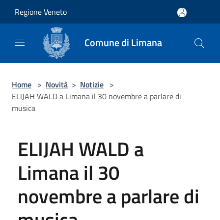
Salta al contenuto principale
Regione Veneto
Comune di Limana
Home
>
Novità
>
Notizie
>
ELIJAH WALD a Limana il 30 novembre a parlare di
musica
ELIJAH WALD a
Limana il 30
novembre a parlare di
musica