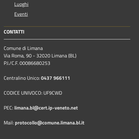
Luoghi
Eventi
CONTATTI
Comune di Limana
Via Roma, 90 - 32020 Limana (BL)
P.I./C.F. 00086680253
Centralino Unico:
0437 966111
CODICE UNIVOCO: UF9CWD
PEC:
limana.bl@cert.ip-veneto.net
Mail:
protocollo@comune.limana.bl.it