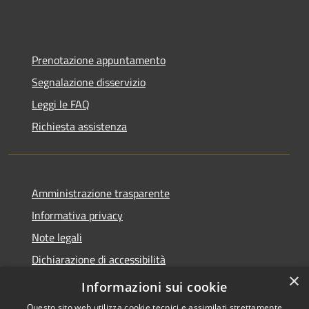
Prenotazione appuntamento
Segnalazione disservizio
Leggi le FAQ
Richiesta assistenza
Amministrazione trasparente
Informativa privacy
Note legali
Dichiarazione di accessibilità
×
Moduli Privacy Amministrazione trasparente
Informazioni sui cookie
Questo sito web utilizza cookie tecnici e assimilati strettamente