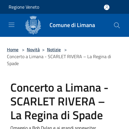
Salta al contenuto principale
Regione Veneto
Comune di Limana
Home
>
Novità
>
Notizie
>
Concerto a Limana - SCARLET RIVERA – La Regina di
Spade
Concerto a Limana -
SCARLET RIVERA –
La Regina di Spade
Omaggio a Bob Dylan e ai grandi songwriter