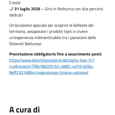
Creste
🌙
31 luglio 2026
– Giro in Notturna con due percorsi
dedicati
Un'occasione speciale per scoprire le bellezze del
territorio, assaporare i prodotti tipici e vivere
un'esperienza indimenticabile tra i panorami delle
Dolomiti Bellunesi.
Prenotazione obbligatoria fino a esaurimento posti:
https://www.dolomitiprealpi.it/dettaglio-tosc-5/?
t=e#/eventi/TRN/88209162-6882-4d19-b59a-
8eff23316894/magnalonga-limana-valmorel
A cura di