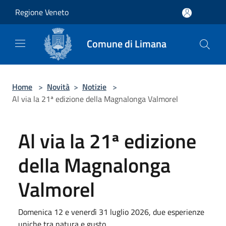
Salta al contenuto principale
Regione Veneto
Comune di Limana
Home
>
Novità
>
Notizie
>
Al via la 21ª edizione della Magnalonga Valmorel
Al via la 21ª edizione
della Magnalonga
Valmorel
Domenica 12 e venerdì 31 luglio 2026, due esperienze
uniche tra natura e gusto.