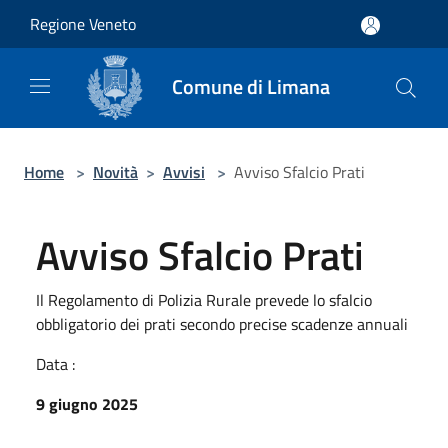
Salta al contenuto principale
Regione Veneto
Comune di Limana
Home
>
Novità
>
Avvisi
>
Avviso Sfalcio Prati
Avviso Sfalcio Prati
Il Regolamento di Polizia Rurale prevede lo sfalcio
obbligatorio dei prati secondo precise scadenze annuali
Data :
9 giugno 2025