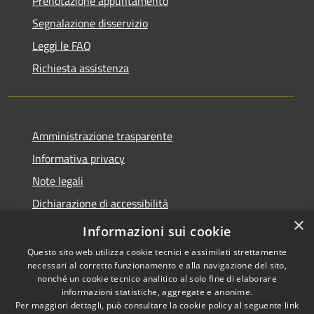
Prenotazione appuntamento
Segnalazione disservizio
Leggi le FAQ
Richiesta assistenza
Amministrazione trasparente
Informativa privacy
Note legali
Dichiarazione di accessibilità
×
Moduli Privacy Amministrazione trasparente
Informazioni sui cookie
Questo sito web utilizza cookie tecnici e assimilati strettamente
necessari al corretto funzionamento e alla navigazione del sito,
nonché un cookie tecnico analitico al solo fine di elaborare
informazioni statistiche, aggregate e anonime.
RSS
Copyright © 2026 • Comune di
Per maggiori dettagli, può consultare la cookie policy al seguente
link
Accessibilità
Limana • Powered by