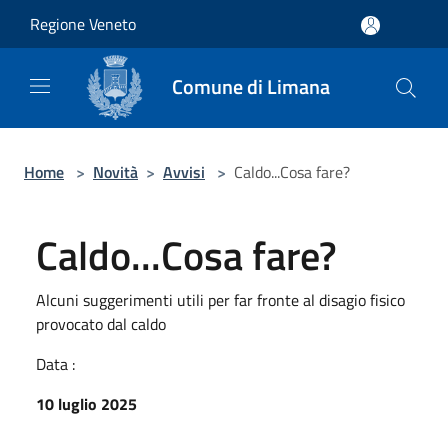
Salta al contenuto principale
Regione Veneto
Comune di Limana
Home
>
Novità
>
Avvisi
>
Caldo...Cosa fare?
Caldo...Cosa fare?
Alcuni suggerimenti utili per far fronte al disagio fisico
provocato dal caldo
Data :
10 luglio 2025