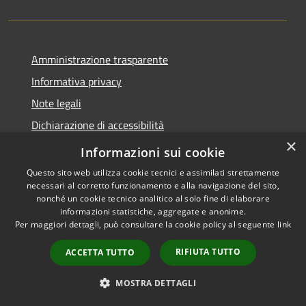
Amministrazione trasparente
Informativa privacy
Note legali
Dichiarazione di accessibilità
×
Moduli Privacy Amministrazione trasparente
Informazioni sui cookie
Questo sito web utilizza cookie tecnici e assimilati strettamente
necessari al corretto funzionamento e alla navigazione del sito,
nonché un cookie tecnico analitico al solo fine di elaborare
informazioni statistiche, aggregate e anonime.
RSS
Copyright © 2026 • Comune di
Per maggiori dettagli, può consultare la cookie policy al seguente
link
Accessibilità
Limana • Powered by
Privacy
Municipium
Accesso
•
RIFIUTA TUTTO
ACCETTA TUTTO
Cookie
redazione
Mappa del sito
MOSTRA DETTAGLI