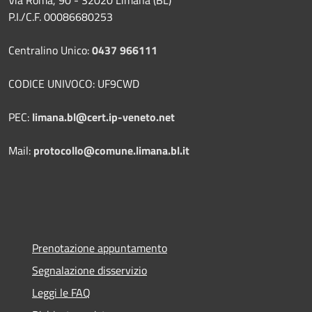
Via Roma, 90 - 32020 Limana (BL)
P.I./C.F. 00086680253
Centralino Unico:
0437 966111
CODICE UNIVOCO: UF9CWD
PEC:
limana.bl@cert.ip-veneto.net
Mail:
protocollo@comune.limana.bl.it
Prenotazione appuntamento
Segnalazione disservizio
Leggi le FAQ