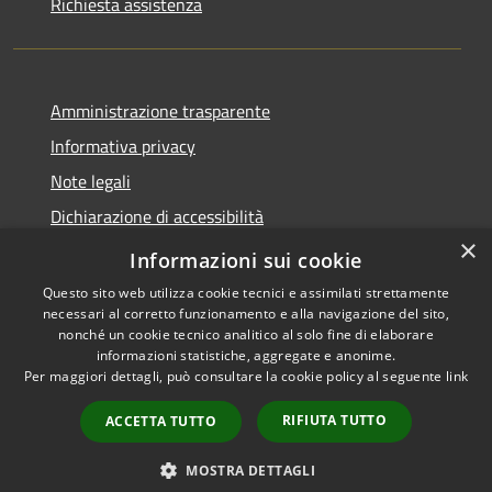
Richiesta assistenza
Amministrazione trasparente
Informativa privacy
Note legali
Dichiarazione di accessibilità
×
Moduli Privacy Amministrazione trasparente
Informazioni sui cookie
Questo sito web utilizza cookie tecnici e assimilati strettamente
necessari al corretto funzionamento e alla navigazione del sito,
nonché un cookie tecnico analitico al solo fine di elaborare
informazioni statistiche, aggregate e anonime.
RSS
Copyright © 2026 • Comune di
Per maggiori dettagli, può consultare la cookie policy al seguente
link
Accessibilità
Limana • Powered by
Privacy
Municipium
Accesso
•
RIFIUTA TUTTO
ACCETTA TUTTO
Cookie
redazione
Mappa del sito
MOSTRA DETTAGLI