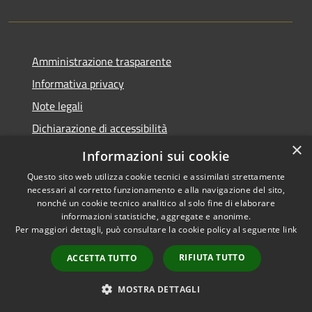
Amministrazione trasparente
Informativa privacy
Note legali
Dichiarazione di accessibilità
×
Moduli Privacy Amministrazione trasparente
Informazioni sui cookie
Questo sito web utilizza cookie tecnici e assimilati strettamente
necessari al corretto funzionamento e alla navigazione del sito,
nonché un cookie tecnico analitico al solo fine di elaborare
informazioni statistiche, aggregate e anonime.
RSS
Copyright © 2026 • Comune di
Per maggiori dettagli, può consultare la cookie policy al seguente
link
Accessibilità
Limana • Powered by
Privacy
Municipium
Accesso
•
RIFIUTA TUTTO
ACCETTA TUTTO
Cookie
redazione
Mappa del sito
MOSTRA DETTAGLI