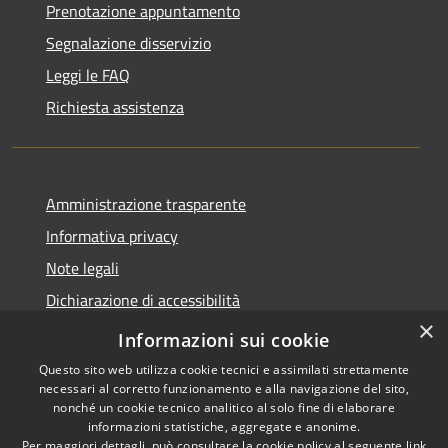
Prenotazione appuntamento
Segnalazione disservizio
Leggi le FAQ
Richiesta assistenza
Amministrazione trasparente
Informativa privacy
Note legali
Dichiarazione di accessibilità
×
Moduli Privacy Amministrazione trasparente
Informazioni sui cookie
Questo sito web utilizza cookie tecnici e assimilati strettamente
necessari al corretto funzionamento e alla navigazione del sito,
nonché un cookie tecnico analitico al solo fine di elaborare
informazioni statistiche, aggregate e anonime.
RSS
Copyright © 2026 • Comune di
Per maggiori dettagli, può consultare la cookie policy al seguente
link