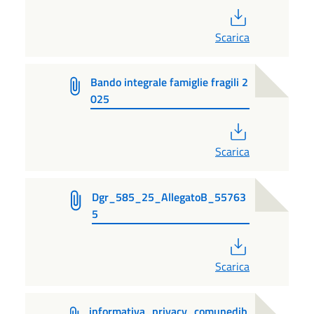
PDF
Scarica
Bando integrale famiglie fragili 2
025
PDF
Scarica
Dgr_585_25_AllegatoB_55763
5
PDF
Scarica
informativa_privacy_comunedib