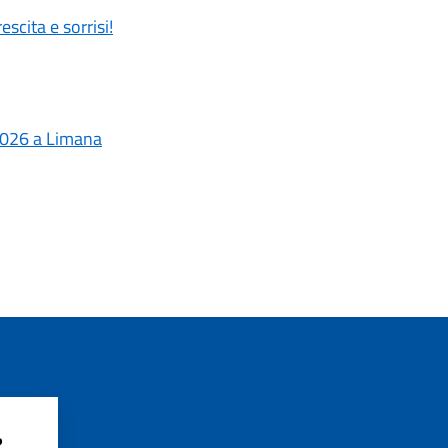
scita e sorrisi!
- 2026 a Limana
?