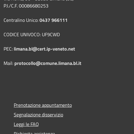
P.I./C.F. 00086680253
Centralino Unico:
0437 966111
CODICE UNIVOCO: UF9CWD
PEC:
limana.bl@cert.ip-veneto.net
Mail:
protocollo@comune.limana.bl.it
Prenotazione appuntamento
Segnalazione disservizio
Leggi le FAQ
Richiesta assistenza