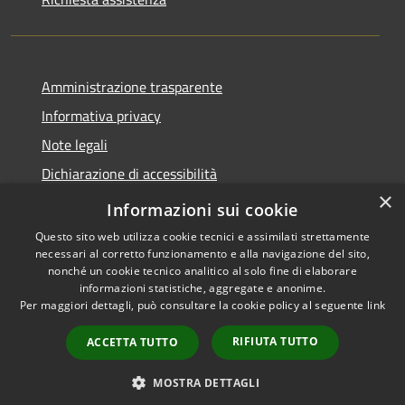
Amministrazione trasparente
Informativa privacy
Note legali
Dichiarazione di accessibilità
×
Moduli Privacy Amministrazione trasparente
Informazioni sui cookie
Questo sito web utilizza cookie tecnici e assimilati strettamente
necessari al corretto funzionamento e alla navigazione del sito,
nonché un cookie tecnico analitico al solo fine di elaborare
informazioni statistiche, aggregate e anonime.
RSS
Copyright © 2026 • Comune di
Per maggiori dettagli, può consultare la cookie policy al seguente
link
Accessibilità
Limana • Powered by
Privacy
Municipium
Accesso
•
RIFIUTA TUTTO
ACCETTA TUTTO
Cookie
redazione
Mappa del sito
MOSTRA DETTAGLI