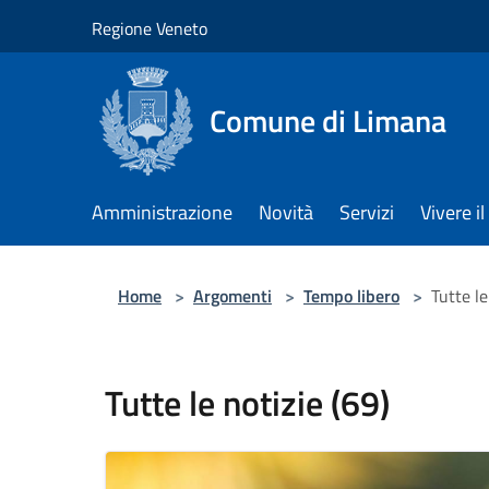
Salta al contenuto principale
Regione Veneto
Comune di Limana
Amministrazione
Novità
Servizi
Vivere 
Home
>
Argomenti
>
Tempo libero
>
Tutte le
Tutte le notizie (69)