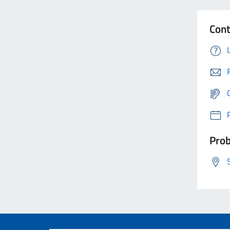
Cont
Prob