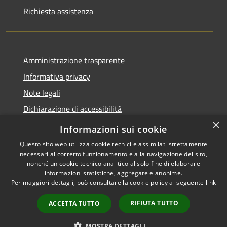
Richiesta assistenza
Amministrazione trasparente
Informativa privacy
Note legali
Dichiarazione di accessibilità
×
Moduli Privacy Amministrazione trasparente
Informazioni sui cookie
Questo sito web utilizza cookie tecnici e assimilati strettamente
necessari al corretto funzionamento e alla navigazione del sito,
nonché un cookie tecnico analitico al solo fine di elaborare
informazioni statistiche, aggregate e anonime.
RSS
Copyright © 2026 • Comune di
Per maggiori dettagli, può consultare la cookie policy al seguente
link
Accessibilità
Limana • Powered by
Privacy
Municipium
Accesso
•
RIFIUTA TUTTO
ACCETTA TUTTO
Cookie
redazione
Mappa del sito
MOSTRA DETTAGLI