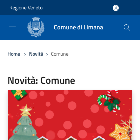
Salta al contenuto principale
Regione Veneto
Comune di Limana
Home
>
Novità
>
Comune
Novità: Comune