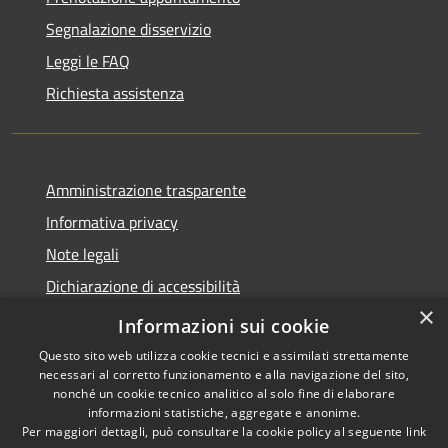
Segnalazione disservizio
Leggi le FAQ
Richiesta assistenza
Amministrazione trasparente
Informativa privacy
Note legali
Dichiarazione di accessibilità
×
Moduli Privacy Amministrazione trasparente
Informazioni sui cookie
Questo sito web utilizza cookie tecnici e assimilati strettamente
necessari al corretto funzionamento e alla navigazione del sito,
nonché un cookie tecnico analitico al solo fine di elaborare
informazioni statistiche, aggregate e anonime.
RSS
Copyright © 2026 • Comune di
Per maggiori dettagli, può consultare la cookie policy al seguente
link
Accessibilità
Limana • Powered by