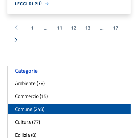
LEGGI DI PIÙ
1
...
11
12
13
...
17
« Precedente
Successiva »
Categorie
Ambiente (78)
Commercio (15)
Comune (248)
Cultura (77)
Edilizia (8)