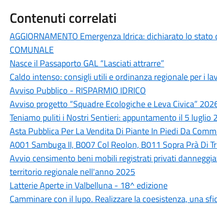
Contenuti correlati
AGGIORNAMENTO Emergenza Idrica: dichiarato lo stato 
COMUNALE
Nasce il Passaporto GAL “Lasciati attrarre”
Caldo intenso: consigli utili e ordinanza regionale per i lav
Avviso Pubblico - RISPARMIO IDRICO
Avviso progetto “Squadre Ecologiche e Leva Civica” 202
Teniamo puliti i Nostri Sentieri: appuntamento il 5 luglio
Asta Pubblica Per La Vendita Di Piante In Piedi Da Commer
A001 Sambuga II, B007 Col Reolon, B011 Sopra Prà Di T
Avvio censimento beni mobili registrati privati danneggiati
territorio regionale nell'anno 2025
Latterie Aperte in Valbelluna - 18^ edizione
Camminare con il lupo. Realizzare la coesistenza, una sfi