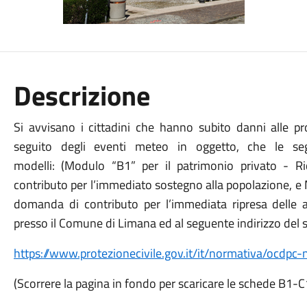
Descrizione
Si avvisano i cittadini che hanno subito danni alle pro
seguito degli eventi meteo in oggetto, che le seg
modelli: (Modulo “B1” per il patrimonio privato - R
contributo per l’immediato sostegno alla popolazione, e 
domanda di contributo per l’immediata ripresa delle at
presso il Comune di Limana ed al seguente indirizzo del si
https://www.protezionecivile.gov.it/it/normativa/ocdp
(Scorrere la pagina in fondo per scaricare le schede B1-C