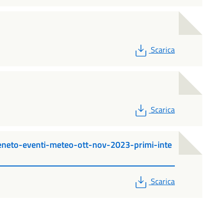
PDF
Scarica
PDF
Scarica
neto-eventi-meteo-ott-nov-2023-primi-inte
PDF
Scarica