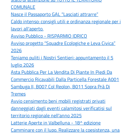
COMUNALE
Nasce il Passaporto GAL “Lasciati attrarre”
Caldo intenso: consigli utili e ordinanza regionale per i
lavori all'aperto.
Avviso Pubblico - RISPARMIO IDRICO
Avviso progetto “Squadre Ecologiche e Leva Civica”
2026
Teniamo puliti i Nostri Sentieri: appuntamento il 5
luglio 2026
Asta Pubblica Per La Vendita Di Piante In Piedi Da
Commercio Ricavabili Dalla Particella Forestale A001
Sambuga II, B007 Col Reolon, B011 Sopra Prà Di
Tremes
Avvio censimento beni mobili registrati privati
danneggiati dagli eventi calamitosi verificatisi sul
territorio regionale nell'anno 2025
Latterie Aperte in Valbelluna - 18^ edizione
Camminare con il lupo. Realizzare la coesistenza, una