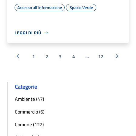
Accesso all'informazione
Spazio Verde
LEGGI DI PIÙ
1
2
3
4
...
12
« Precedente
Successi
Categorie
Ambiente (47)
Commercio (6)
Comune (122)