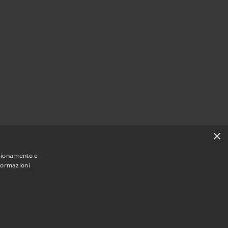
×
nzionamento e
nformazioni
Municipium
Accesso redazione
di Limana • Powered by
•