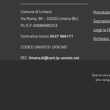
Comune di Limana
Prenotaz
Via Roma, 90 - 32020 Limana (BL)
Segnalazi
P.I./C.F. 00086680253
Leggi le 
Centralino Unico:
0437 966111
Richiesta
CODICE UNIVOCO: UF9CWD
PEC:
limana.bl@cert.ip-veneto.net
Mail:
protocollo@comune.limana.bl.it
Questo sito 
alla navig
RSS
Accessibilità
Privacy
Cookie
Mappa de