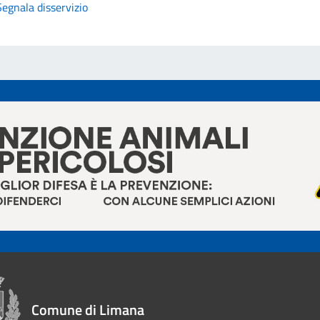
Segnala disservizio
Comune di Limana