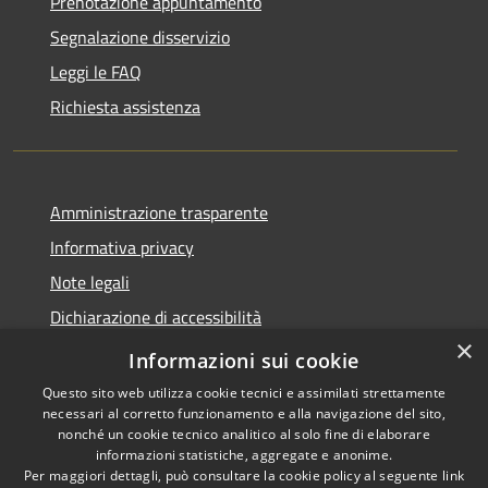
Prenotazione appuntamento
Segnalazione disservizio
Leggi le FAQ
Richiesta assistenza
Amministrazione trasparente
Informativa privacy
Note legali
Dichiarazione di accessibilità
×
Moduli Privacy Amministrazione trasparente
Informazioni sui cookie
Questo sito web utilizza cookie tecnici e assimilati strettamente
necessari al corretto funzionamento e alla navigazione del sito,
nonché un cookie tecnico analitico al solo fine di elaborare
informazioni statistiche, aggregate e anonime.
RSS
Copyright © 2026 • Comune di
Per maggiori dettagli, può consultare la cookie policy al seguente
link
Accessibilità
Limana • Powered by