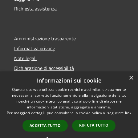
Richiesta assistenza
Amministrazione trasparente
Informativa privacy
Note legali
Dichiarazione di accessibilità
×
Moduli Privacy Amministrazione trasparente
Informazioni sui cookie
Questo sito web utilizza cookie tecnici e assimilati strettamente
necessari al corretto funzionamento e alla navigazione del sito,
nonché un cookie tecnico analitico al solo fine di elaborare
informazioni statistiche, aggregate e anonime.
RSS
Copyright © 2026 • Comune di
Per maggiori dettagli, può consultare la cookie policy al seguente
link
Accessibilità
Limana • Powered by
Privacy
Municipium
Accesso
•
RIFIUTA TUTTO
ACCETTA TUTTO
Cookie
redazione