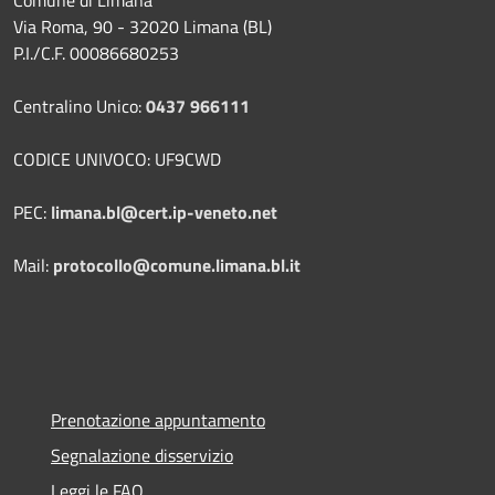
Comune di Limana
Via Roma, 90 - 32020 Limana (BL)
P.I./C.F. 00086680253
Centralino Unico:
0437 966111
CODICE UNIVOCO: UF9CWD
PEC:
limana.bl@cert.ip-veneto.net
Mail:
protocollo@comune.limana.bl.it
Prenotazione appuntamento
Segnalazione disservizio
Leggi le FAQ