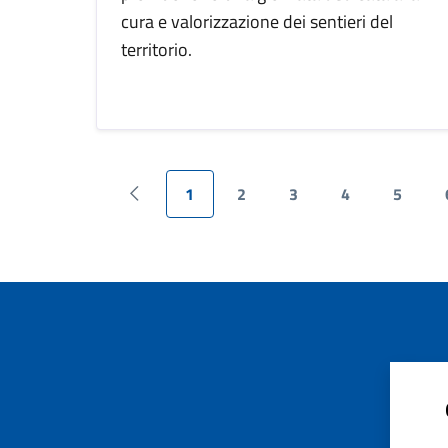
cura e valorizzazione dei sentieri del
territorio.
1
2
3
4
5
Pagina precedente