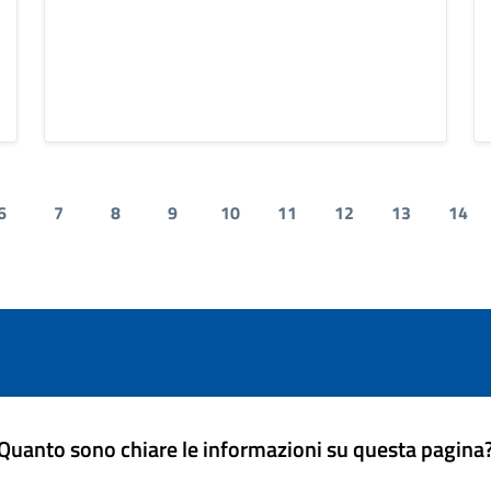
6
7
8
9
10
11
12
13
14
Quanto sono chiare le informazioni su questa pagina