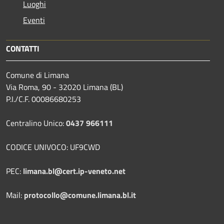
Luoghi
Eventi
CONTATTI
Comune di Limana
Via Roma, 90 - 32020 Limana (BL)
P.I./C.F. 00086680253
Centralino Unico:
0437 966111
CODICE UNIVOCO: UF9CWD
PEC:
limana.bl@cert.ip-veneto.net
Mail:
protocollo@comune.limana.bl.it