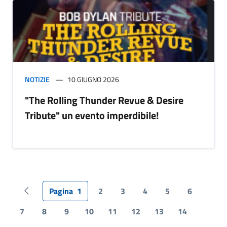
NOTIZIE
10 GIUGNO 2026
"The Rolling Thunder Revue & Desire
Tribute" un evento imperdibile!
Pagina
1
2
3
4
5
6
Pagina precedente
7
8
9
10
11
12
13
14