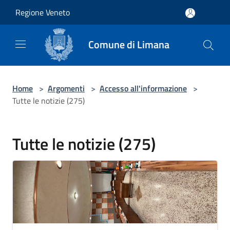
Salta al contenuto principale
Regione Veneto
Comune di Limana
Home
>
Argomenti
>
Accesso all'informazione
>
Tutte le notizie (275)
Tutte le notizie (275)