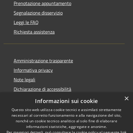
Prenotazione appuntamento
Segnalazione disservizio
Leggi le FAQ
Richiesta assistenza
Amministrazione trasparente
Informativa privacy
Note legali
Dichiarazione di accessibilità
×
Moduli Privacy Amministrazione trasparente
Informazioni sui cookie
Questo sito web utilizza cookie tecnici e assimilati strettamente
necessari al corretto funzionamento e alla navigazione del sito,
nonché un cookie tecnico analitico al solo fine di elaborare
informazioni statistiche, aggregate e anonime.
RSS
Copyright © 2026 • Comune di
Per maggiori dettagli, può consultare la cookie policy al seguente
link