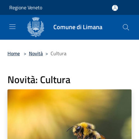
Salta al contenuto principale
Regione Veneto
Comune di Limana
Home
>
Novità
>
Cultura
Novità: Cultura