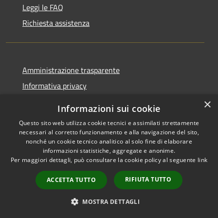
Leggi le FAQ
Richiesta assistenza
Amministrazione trasparente
Informativa privacy
Note legali
×
Informazioni sui cookie
Dichiarazione di accessibilità
Questo sito web utilizza cookie tecnici e assimilati strettamente
Moduli Privacy Amministrazione trasparente
necessari al corretto funzionamento e alla navigazione del sito,
nonché un cookie tecnico analitico al solo fine di elaborare
informazioni statistiche, aggregate e anonime.
Per maggiori dettagli, può consultare la cookie policy al seguente
link
RIFIUTA TUTTO
RSS
ACCETTA TUTTO
Copyright © 2026 • Comune di
Accessibilità
Limana • Powered by
MOSTRA DETTAGLI
Privacy
Municipium
Accesso
•
Cookie
redazione