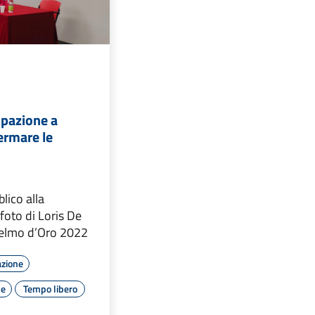
ipazione a
ermare le
lico alla
 foto di Loris De
Pelmo d’Oro 2022
azione
le
Tempo libero