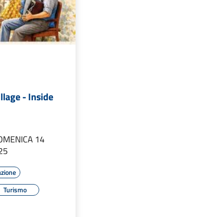
llage - Inside
OMENICA 14
25
azione
Turismo