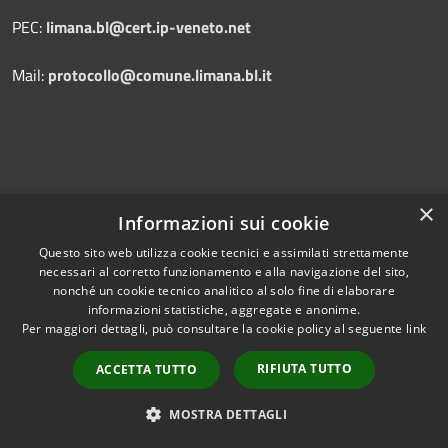
PEC:
limana.bl@cert.ip-veneto.net
Mail:
protocollo@comune.limana.bl.it
×
Prenotazione appuntamento
Informazioni sui cookie
Segnalazione disservizio
Questo sito web utilizza cookie tecnici e assimilati strettamente
necessari al corretto funzionamento e alla navigazione del sito,
Leggi le FAQ
nonché un cookie tecnico analitico al solo fine di elaborare
Richiesta assistenza
informazioni statistiche, aggregate e anonime.
Per maggiori dettagli, può consultare la cookie policy al seguente
link
RIFIUTA TUTTO
ACCETTA TUTTO
Amministrazione trasparente
MOSTRA DETTAGLI
Informativa privacy