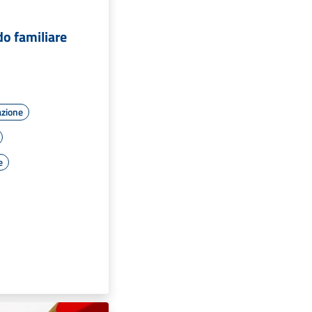
do familiare
azione
e