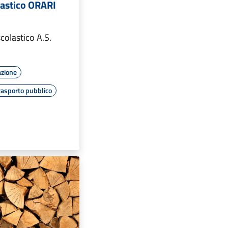
lastico ORARI
scolastico A.S.
azione
rasporto pubblico