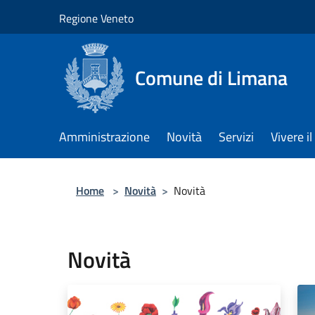
Salta al contenuto principale
Regione Veneto
Comune di Limana
Amministrazione
Novità
Servizi
Vivere 
Home
>
Novità
>
Novità
Novità